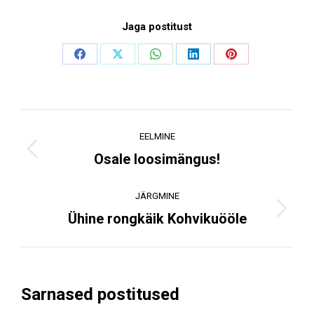
Jaga postitust
Share
Share
Share
Share
Share
on
on
on
on
on
Facebook
X
WhatsApp
LinkedIn
Pinterest
Post
EELMINE
navigation
Previous
Osale loosimängus!
post:
JÄRGMINE
Next
Ühine rongkäik Kohvikuööle
post:
Sarnased postitused