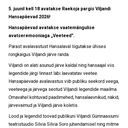
5. juunil kell 18 avatakse Raekoja pargis Viljandi
Hansapäevad 2026!
Hansapäevad avatakse vaatemängulise
avatseremooniaga „Veeteed”.
Pärast avalavastust Hansalaval liigutakse ühises
rongkäigus Viljandi järve randa.
Viljandi on alati asunud järve kaldal ning hansaajal viis
legendide järgi linnast läbi laevatatav veetee.
Hansapäevade avalavastus viib publiku seekord veega,
veeteega ja järvega seotud Viljandi legendide maailma.
Omavahel kohtuvad paadimehed, hansalaevnikud, näkid,
järvevaimud ja Viljandi järve koletis.
Lood ja legendid toovad publikuni Viljandi Gümnaasiumi
teatristuudio Silvia Silvia Soro juhendamisel ning mitme