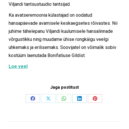
Viljandi tantsustuudio tantsijad.
Ka avatseremoonia külastajad on oodatud
hansapäevade avamisele keskaegsetes rõivastes. Nii
juhime tähelepanu Viljandi kuulumisele hansalinnade
võrgustikku ning muudame ühise rongkäigu veelgi
uhkemaks ja erilisemaks. Soovijatel on võimalik sobiv
kostüüm laenutada Bonifatiuse Gildist.
Loe veel
Jaga postitust
Share
Share
Share
Share
Share
on
on
on
on
on
Facebook
X
WhatsApp
LinkedIn
Pinterest
Post