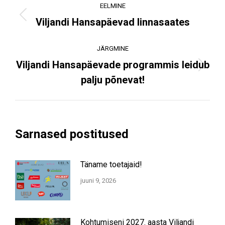
EELMINE
navigation
Previous
Viljandi Hansapäevad linnasaates
post:
JÄRGMINE
Viljandi Hansapäevade programmis leidub
Next
palju põnevat!
post:
Sarnased postitused
Täname toetajaid!
juuni 9, 2026
Kohtumiseni 2027. aasta Viljandi