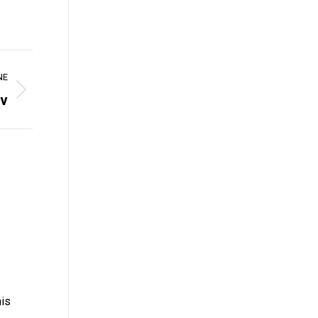
NE
ev
is