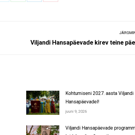
Share
Share
Share
Share
on
on
on
on
ook
X
WhatsApp
LinkedIn
Pinterest
JÄRGMI
Next
Viljandi Hansapäevade kirev teine pä
post:
Kohtumiseni 2027. aasta Viljandi
Hansapäevadel!
juuni 9, 2026
Viljandi Hansapäevade programm