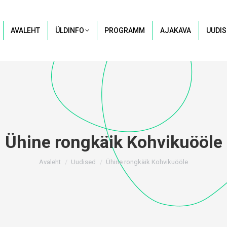
AVALEHT
ÜLDINFO
PROGRAMM
AJAKAVA
UUDIS
Ühine rongkäik Kohvikuööle
You are here:
Avaleht
Uudised
Ühine rongkäik Kohvikuööle