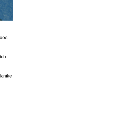
koos
dub
lanike