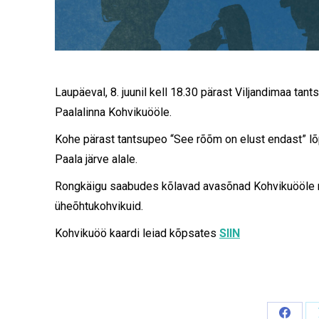
Laupäeval, 8. juunil kell 18.30 pärast Viljandimaa tan
Paalalinna Kohvikuööle.
Kohe pärast tantsupeo “See rõõm on elust endast” lõp
Paala järve alale.
Rongkäigu saabudes kõlavad avasõnad Kohvikuööle ni
üheõhtukohvikuid.
Kohvikuöö kaardi leiad kõpsates
SIIN