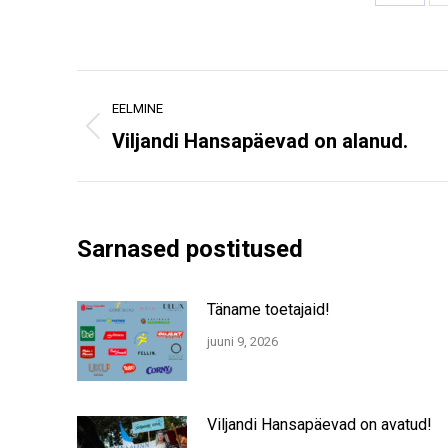
Share
on
Faceb
Post
EELMINE
navigation
Previous
Viljandi Hansapäevad on alanud.
post:
Sarnased postitused
Täname toetajaid!
juuni 9, 2026
Viljandi Hansapäevad on avatud!