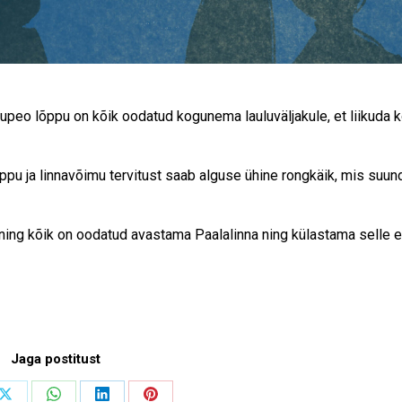
tsupeo lõppu on kõik oodatud kogunema lauluväljakule, et liikuda 
pu ja linnavõimu tervitust saab alguse ühine rongkäik, mis suun
ng kõik on oodatud avastama Paalalinna ning külastama selle e
Jaga postitust