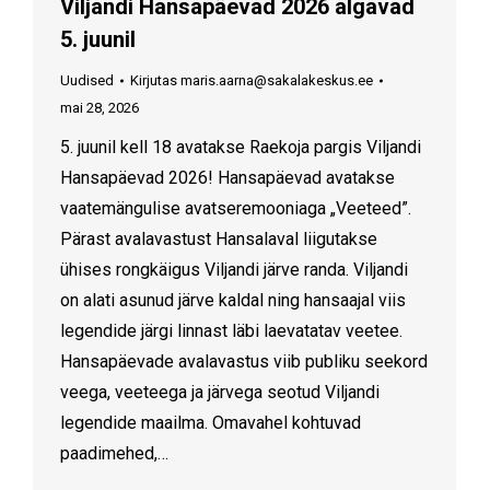
Viljandi Hansapäevad 2026 algavad
5. juunil
Uudised
Kirjutas
maris.aarna@sakalakeskus.ee
mai 28, 2026
5. juunil kell 18 avatakse Raekoja pargis Viljandi
Hansapäevad 2026! Hansapäevad avatakse
vaatemängulise avatseremooniaga „Veeteed”.
Pärast avalavastust Hansalaval liigutakse
ühises rongkäigus Viljandi järve randa. Viljandi
on alati asunud järve kaldal ning hansaajal viis
legendide järgi linnast läbi laevatatav veetee.
Hansapäevade avalavastus viib publiku seekord
veega, veeteega ja järvega seotud Viljandi
legendide maailma. Omavahel kohtuvad
paadimehed,…