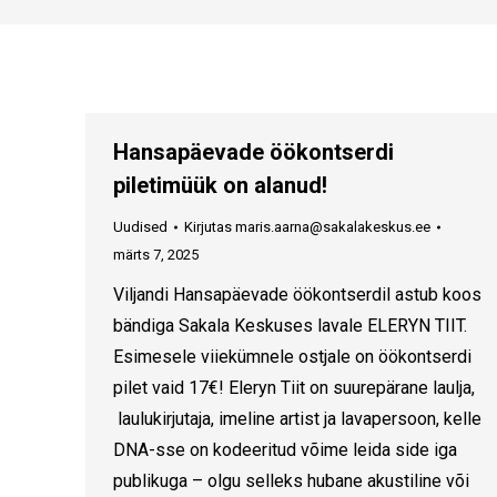
Hansapäevade öökontserdi
piletimüük on alanud!
Uudised
Kirjutas
maris.aarna@sakalakeskus.ee
märts 7, 2025
Viljandi Hansapäevade öökontserdil astub koos
bändiga Sakala Keskuses lavale ELERYN TIIT.
Esimesele viiekümnele ostjale on öökontserdi
pilet vaid 17€! Eleryn Tiit on suurepärane laulja,
laulukirjutaja, imeline artist ja lavapersoon, kelle
DNA-sse on kodeeritud võime leida side iga
publikuga – olgu selleks hubane akustiline või