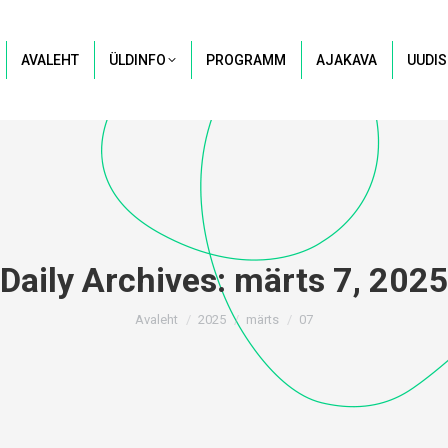
AVALEHT
ÜLDINFO
PROGRAMM
AJAKAVA
UUDIS
Daily Archives:
märts 7, 202
You are here:
Avaleht
2025
märts
07