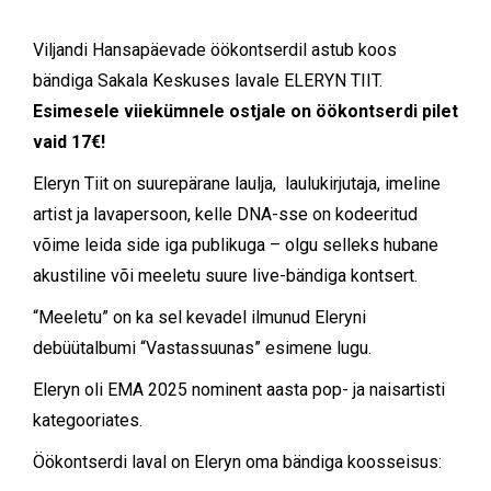
Viljandi Hansapäevade öökontserdil astub koos
bändiga Sakala Keskuses lavale ELERYN TIIT.
Esimesele viiekümnele ostjale on öökontserdi pilet
vaid 17€!
Eleryn Tiit on suurepärane laulja, laulukirjutaja, imeline
artist ja lavapersoon, kelle DNA-sse on kodeeritud
võime leida side iga publikuga – olgu selleks hubane
akustiline või meeletu suure live-bändiga kontsert.
“Meeletu” on ka sel kevadel ilmunud Eleryni
debüütalbumi “Vastassuunas” esimene lugu.
Eleryn oli EMA 2025 nominent aasta pop- ja naisartisti
kategooriates.
Öökontserdi laval on Eleryn oma bändiga koosseisus: