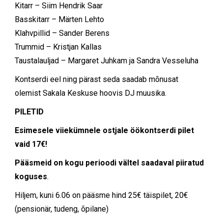
Kitarr – Siim Hendrik Saar
Basskitarr – Märten Lehto
Klahvpillid – Sander Berens
Trummid – Kristjan Kallas
Taustalauljad – Margaret Juhkam ja Sandra Vesseluha
Kontserdi eel ning pärast seda saadab mõnusat
olemist Sakala Keskuse hoovis DJ muusika.
PILETID
Esimesele viiekümnele ostjale öökontserdi pilet
vaid 17€!
Pääsmeid on kogu perioodi vältel saadaval piiratud
koguses
.
Hiljem, kuni 6.06 on pääsme hind 25€ täispilet, 20€
(pensionär, tudeng, õpilane)