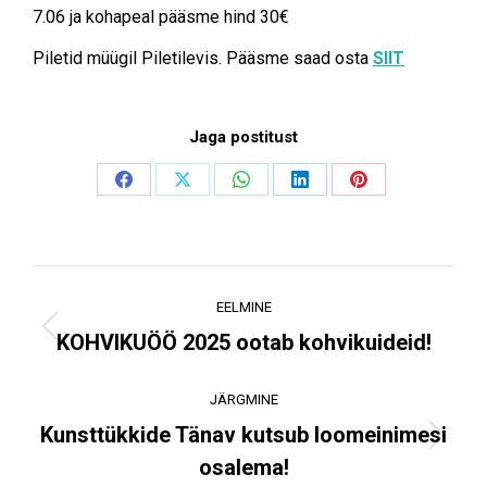
7.06 ja kohapeal pääsme hind 30€
Piletid müügil Piletilevis. Pääsme saad osta
SIIT
Jaga postitust
Share
Share
Share
Share
Share
on
on
on
on
on
Facebook
X
WhatsApp
LinkedIn
Pinterest
Post
EELMINE
navigation
Previous
KOHVIKUÖÖ 2025 ootab kohvikuideid!
post:
JÄRGMINE
Kunsttükkide Tänav kutsub loomeinimesi
Next
osalema!
post: