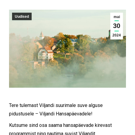
Uudised
mai
30
2024
Tere tulemast Viljandi suurimale suve alguse
pidustusele – Viljandi Hansapäevadele!
Kutsume sind osa saama hansapäevade kirevast
programmist ning nautima suvist Viljandit.