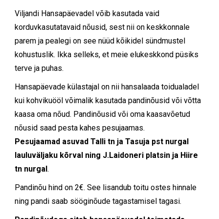
Viljandi Hansapäevadel võib kasutada vaid
korduvkasutatavaid nõusid, sest nii on keskkonnale
parem ja pealegi on see nüüd kõikidel sündmustel
kohustuslik. Ikka selleks, et meie elukeskkond püsiks
terve ja puhas.
Hansapäevade külastajal on nii hansalaada toidualadel
kui kohvikuööl võimalik kasutada pandinõusid või võtta
kaasa oma nõud. Pandinõusid või oma kaasavõetud
nõusid saad pesta kahes pesujaamas.
Pesujaamad asuvad Talli tn ja Tasuja pst nurgal
lauluväljaku kõrval ning J.Laidoneri platsin ja Hiire
tn nurgal
.
Pandinõu hind on 2€. See lisandub toitu ostes hinnale
ning pandi saab sööginõude tagastamisel tagasi.