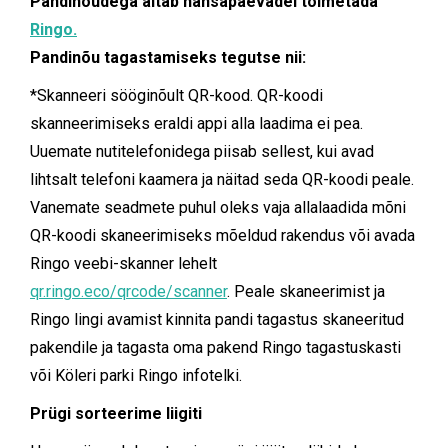
Pandinõudega aitab hansapäevadel toimetada
Ringo.
Pandinõu tagastamiseks tegutse nii:
*Skanneeri sööginõult QR-kood. QR-koodi
skanneerimiseks eraldi appi alla laadima ei pea.
Uuemate nutitelefonidega piisab sellest, kui avad
lihtsalt telefoni kaamera ja näitad seda QR-koodi peale.
Vanemate seadmete puhul oleks vaja allalaadida mõni
QR-koodi skaneerimiseks mõeldud rakendus või avada
Ringo veebi-skanner lehelt
qr.ringo.eco/qrcode/scanner
. Peale skaneerimist ja
Ringo lingi avamist kinnita pandi tagastus skaneeritud
pakendile ja tagasta oma pakend Ringo tagastuskasti
või Köleri parki Ringo infotelki.
Prügi sorteerime liigiti