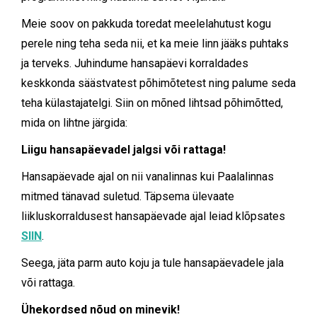
Meie soov on pakkuda toredat meelelahutust kogu
perele ning teha seda nii, et ka meie linn jääks puhtaks
ja terveks. Juhindume hansapäevi korraldades
keskkonda säästvatest põhimõtetest ning palume seda
teha külastajatelgi. Siin on mõned lihtsad põhimõtted,
mida on lihtne järgida:
Liigu hansapäevadel jalgsi või rattaga!
Hansapäevade ajal on nii vanalinnas kui Paalalinnas
mitmed tänavad suletud. Täpsema ülevaate
liikluskorraldusest hansapäevade ajal leiad klõpsates
SIIN
.
Seega, jäta parm auto koju ja tule hansapäevadele jala
või rattaga.
Ühekordsed nõud on minevik!