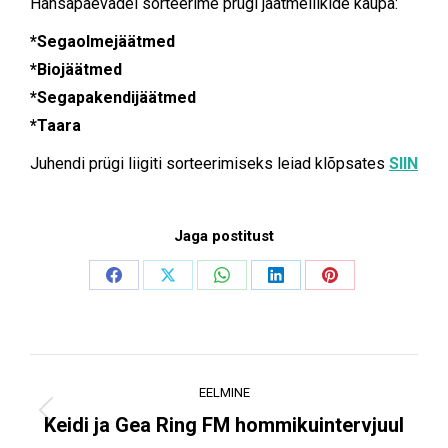
Hansapäevadel sorteerime prügi jäätmeliikide kaupa:
*Segaolmejäätmed
*Biojäätmed
*Segapakendijäätmed
*Taara
Juhendi prügi liigiti sorteerimiseks leiad klõpsates
SIIN
Jaga postitust
Share
Share
Share
Share
Share
on
on
on
on
on
Facebook
X
WhatsApp
LinkedIn
Pinterest
Post
EELMINE
navigation
Previous
Keidi ja Gea Ring FM hommikuintervjuul