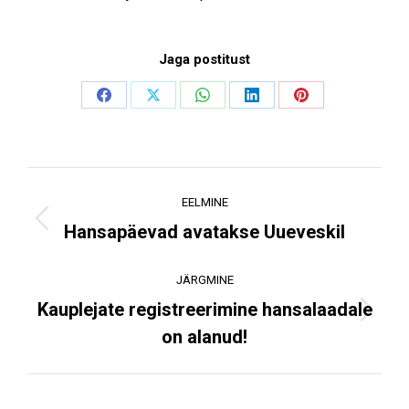
Jaga postitust
Share
Share
Share
Share
Share
on
on
on
on
on
Facebook
X
WhatsApp
LinkedIn
Pinterest
Post
EELMINE
navigation
Previous
Hansapäevad avatakse Uueveskil
post:
JÄRGMINE
Kauplejate registreerimine hansalaadale
Next
on alanud!
post: