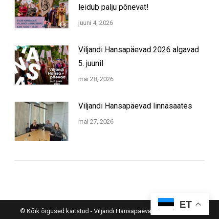
leidub palju põnevat!
juuni 4, 2026
Viljandi Hansapäevad 2026 algavad
5. juunil
mai 28, 2026
Viljandi Hansapäevad linnasaates
mai 27, 2026
ET
© Kõik õigused kaitstud - Viljandi Hansapäevad |
Meedia Disain