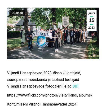
Uudised
juuni
15
2023
Viljandi Hansapäevad 2023 tänab külastajaid,
suurepärast meeskonda ja tublisid toetajaid.
Viljandi Hansapäevade fotogalerii leiad
SIIT
https://www.flickr.com/photos/visitviljandi/albums/
Kohtumiseni Viljandi Hansapäevadel 2024!