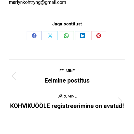
marlynkohtryng@gmail.com
Jaga postitust
Share
Share
Share
Share
Share
on
on
on
on
on
Facebook
X
WhatsApp
LinkedIn
Pinterest
Post
EELMINE
navigation
Previous
Eelmine postitus
post:
JÄRGMINE
Next
KOHVIKUÖÖLE registreerimine on avatud!
post: