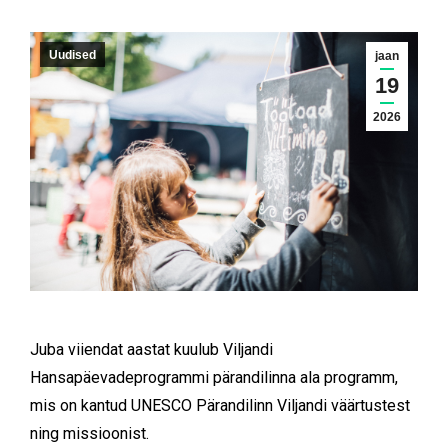
Uudised
jaan
19
2026
Juba viiendat aastat kuulub Viljandi
Hansapäevadeprogrammi pärandilinna ala programm,
mis on kantud UNESCO Pärandilinn Viljandi väärtustest
ning missioonist.