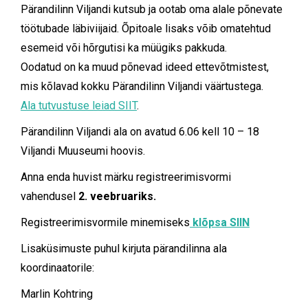
Pärandilinn Viljandi kutsub ja ootab oma alale põnevate
töötubade läbiviijaid. Õpitoale lisaks võib omatehtud
esemeid või hõrgutisi ka müügiks pakkuda.
Oodatud on ka muud põnevad ideed ettevõtmistest,
mis kõlavad kokku Pärandilinn Viljandi väärtustega.
Ala tutvustuse leiad SIIT
.
Pärandilinn Viljandi ala on avatud 6.06 kell 10 – 18
Viljandi Muuseumi hoovis.
Anna enda huvist märku registreerimisvormi
vahendusel
2. veebruariks.
Registreerimisvormile minemiseks
klõpsa SIIN
Lisaküsimuste puhul kirjuta pärandilinna ala
koordinaatorile:
Marlin Kohtring