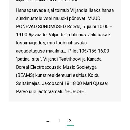
Hansapäevade ajal toimub Viljandis lisaks hansa
sündmustele veel muudki põnevat. MUUD
PÕNEVAD SÜNDMUSED Reede, 5. juuni 10.00 –
19.00 Ajavaade. Viljandi Ordulinnus. Jalutuskäik
lossimägedes, mis toob nähtavaks
aegadetaguse maailma… Pilet 10€/15€ 16.00
“patina. site”. Viljandi Teatrihoovi ja Kanada
Boreal Electroacoustic Music Societyga
(BEAMS) kunstiresidentuuri esitlus Koidu
Seltsimajas, Jakobsoni 18 18.00 Mari Ojasaar
Parve uue lasteraamatu “HOBUSE…
←
1
2