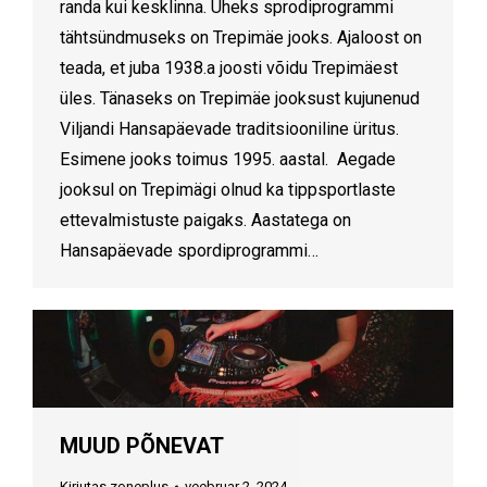
randa kui kesklinna. Üheks sprodiprogrammi
tähtsündmuseks on Trepimäe jooks. Ajaloost on
teada, et juba 1938.a joosti võidu Trepimäest
üles. Tänaseks on Trepimäe jooksust kujunenud
Viljandi Hansapäevade traditsiooniline üritus.
Esimene jooks toimus 1995. aastal. Aegade
jooksul on Trepimägi olnud ka tippsportlaste
ettevalmistuste paigaks. Aastatega on
Hansapäevade spordiprogrammi…
MUUD PÕNEVAT
Kirjutas
zoneplus
veebruar 2, 2024