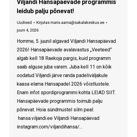
Viljandi Hansapäevade programmis
leidub palju põnevat!
Uudised
Kirjutas
maris.aarna@sakalakeskus.ee
juuni 4, 2026
Homme, 5. juunil algavad Viljandi Hansapäevad
2026! Hansapäevade avalavastus „Veeteed”
algab kell 18 Raekoja pargis, kuid programm
saab alguse juba varem. Juba kell 11 on kõik
oodatud Viljandi järve randa padeliväljakule
kaasa elama Hansapadel 2026 võistlustele.
Enam infot spordiprogrammi kohta LEIAD SIIT.
Hansapäevade programmis toimub palju
põnevat. Hoia sündmustel silm peal:
hansa.viljandi.ee Viljandi Hansapäevad
instagram.com/viljandihansa/…